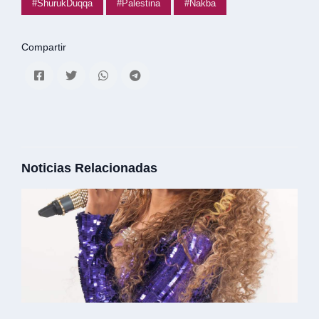
#ShurukDuqqa
#Palestina
#Nakba
Compartir
Noticias Relacionadas