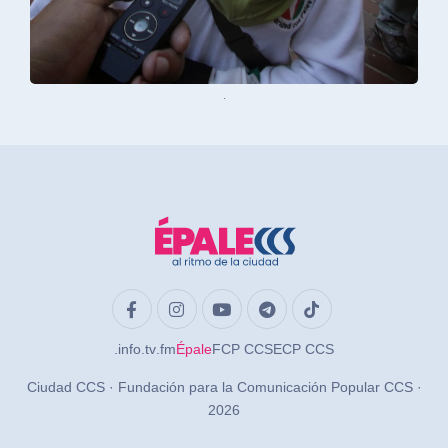
.
.info
.tv
.fm
Épale
FCP CCS
ECP CCS
Ciudad CCS · Fundación para la Comunicación Popular CCS ·
2026