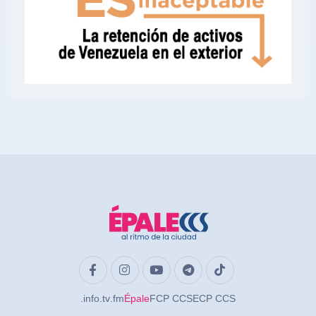
.info
.tv
.fm
Épale
FCP CCS
ECP CCS