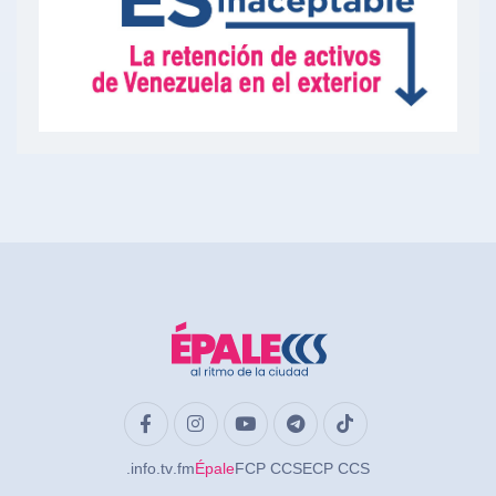
.info
.tv
.fm
Épale
FCP CCS
ECP CCS