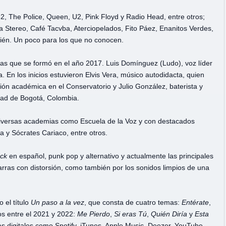
2, The Police, Queen, U2, Pink Floyd y Radio Head, entre otros;
 Stereo, Café Tacvba, Aterciopelados, Fito Páez, Enanitos Verdes,
bién. Un poco para los que no conocen.
cas que se formó en el año 2017. Luis Domínguez (Ludo), voz líder
 En los inicios estuvieron Elvis Vera, músico autodidacta, quien
ción académica en el Conservatorio y Julio González, baterista y
dad de Bogotá, Colombia.
diversas academias como Escuela de la Voz y con destacados
a y Sócrates Cariaco, entre otros.
ock
en español, punk pop y alternativo y actualmente las principales
tarras con distorsión, como también por los sonidos limpios de una
 el título
Un paso a la vez
, que consta de cuatro temas:
Entérate
,
os entre el 2021 y 2022:
Me Pierdo
,
Si eras Tú
,
Quién Diría
y
Esta
mas digitales como Spotify, iTunes, Apple Music, Deezer, YouTube,