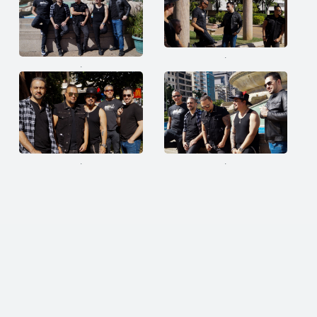
.
.
.
.