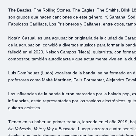
The Beatles, The Rolling Stones, The Eagles, The Smiths, Blink 18
son grupos que hacen canciones de este género. Y, Santana, Soda
Fabulosos Cadillacs, Los Prisioneros y Caifanes, entre otros, tam
Nota’n Casual, es una agrupación originaria de la ciudad de Cara
de la agrupación, convidó a diversos músicos para formar la banda.
falleció en el 2020, Nelson Campos (Neca), guitarrista, con forma
compositor, también autodidacta y que actualmente vive en la ciu
Luis Domínguez (Ludo) vocalista de la banda, se ha formado en 
profesores como Mairé Martínez, Feliz Formentar, Alejandro Zaval
Las influencias de la banda fueron marcadas por la balada pop,
r
influencias, están representadas por los sonidos electrónicos, gui
guitarra acústica.
Tienen en su haber un primer trabajo, lanzado en el año 2019, bajo
No Volverás
,
Vete
y
Voy a Buscarte
. Luego lanzaron cuatro sencill
Noche
, que los invitamos a escuchar por las principales platafor