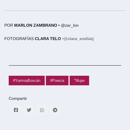
POR
MARLON ZAMBRANO
• @zar_lon
FOTOGRAFÍAS
CLARA TELO
•
@clara_emiliatj
#YurimiaBoscán
#Poesía
"Mujer
Compartir