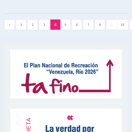
4
...
‹
1
2
3
5
6
7
8
15