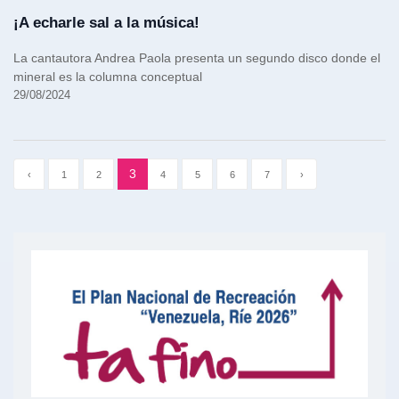
¡A echarle sal a la música!
La cantautora Andrea Paola presenta un segundo disco donde el
mineral es la columna conceptual
29/08/2024
3
‹
1
2
4
5
6
7
›