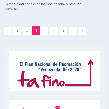
En medio del caos citadino, nos enseña a respirar
09/04/2025
3
‹
1
2
4
5
6
7
›