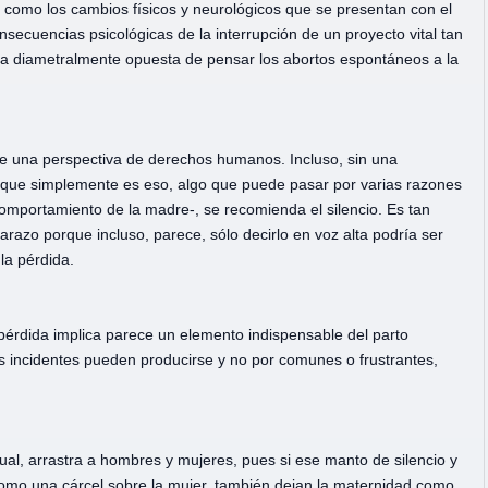
como los cambios físicos y neurológicos que se presentan con el
ecuencias psicológicas de la interrupción de un proyecto vital tan
era diametralmente opuesta de pensar los abortos espontáneos a la
sde una perspectiva de derechos humanos. Incluso, sin una
d –que simplemente es eso, algo que puede pasar por varias razones
comportamiento de la madre-, se recomienda el silencio. Es tan
azo porque incluso, parece, sólo decirlo en voz alta podría ser
la pérdida.
 pérdida implica parece un elemento indispensable del parto
os incidentes pueden producirse y no por comunes o frustrantes,
sual, arrastra a hombres y mujeres, pues si ese manto de silencio y
 como una cárcel sobre la mujer, también dejan la maternidad como