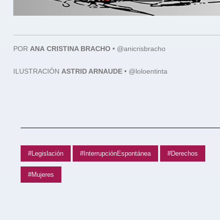
POR
ANA
CRISTINA BRACHO
•
@anicrisbracho
ILUSTRACIÓN
ASTRID ARNAUDE
• @loloentinta
#Legislación
#InterrupciónEspontánea
#Derechos
#Mujeres