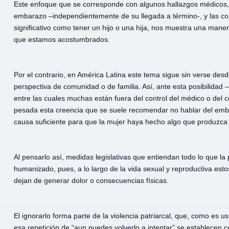
Este enfoque que se corresponde con algunos hallazgos médicos, 
embarazo –independientemente de su llegada a término-, y las cons
significativo como tener un hijo o una hija, nos muestra una man
que estamos acostumbrados.
Por el contrario, en América Latina este tema sigue sin verse de
perspectiva de comunidad o de familia. Así, ante esta posibilida
entre las cuales muchas están fuera del control del médico o del 
pesada esta creencia que se suele recomendar no hablar del embar
causa suficiente para que la mujer haya hecho algo que produzca 
Al pensarlo así, medidas legislativas que entiendan todo lo que la
humanizado, pues, a lo largo de la vida sexual y reproductiva est
dejan de generar dolor o consecuencias físicas.
El ignorarlo forma parte de la violencia patriarcal, que, como es u
esa repetición de “aun puedes volverlo a intentar” se establecen