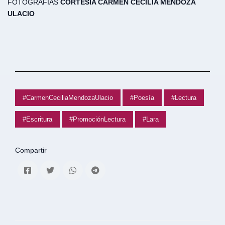
FOTOGRAFÍAS
CORTESÍA CARMEN CECILIA MENDOZA
ULACIO
#CarmenCeciliaMendozaUlacio
#Poesía
#Lectura
#Escritura
#PromociónLectura
#Lara
Compartir