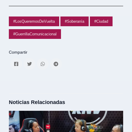
#LosQueremosDeVuelta
#Soberanía
#Ciudad
#GuerrillaComunicacional
Compartir
Noticias Relacionadas