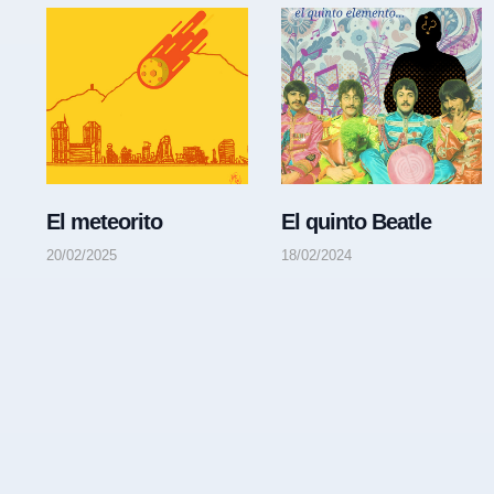
El meteorito
El quinto Beatle
20/02/2025
18/02/2024