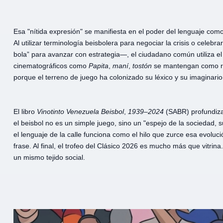
Esa "nítida expresión" se manifiesta en el poder del lenguaje como
Al utilizar terminología beisbolera para negociar la crisis o celeb
bola” para avanzar con estrategia—, el ciudadano común utiliza el
cinematográficos como
Papita
,
maní
,
tostón
se mantengan como ref
porque el terreno de juego ha colonizado su léxico y su imaginario
El libro
Vinotinto
Venezuela
Beisbol
,
1939
–
2024
(SABR) profundiza 
el beisbol no es un simple juego, sino un "espejo de la sociedad, s
el lenguaje de la calle funciona como el hilo que zurce esa evoluc
frase. Al final, el trofeo del Clásico 2026 es mucho más que vitrina
un mismo tejido social.