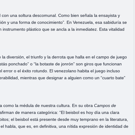
d con una soltura descomunal. Como bien señala la ensayista y
pción y una forma de conocimiento”. En Venezuela, esa sabiduría se
n instrumento plástico que se ancla a la inmediatez. Esta vitalidad
la diversión, el triunfo y la derrota que halla en el campo de juego
estás ponchado” o “la botaste de jonrón” son giros que funcionan
error o el éxito rotundo. El venezolano habita el juego incluso
erabilidad, mientras que designar a alguien como un “cuarto bate”
da como la médula de nuestra cultura. En su obra
Campos
de
 afirman de manera categórica: “El beisbol es hoy día una clara
bitos; el beisbol está presente desde muy temprano en la literatura,
 en el habla, que es, en definitiva, una nítida expresión de identidad de