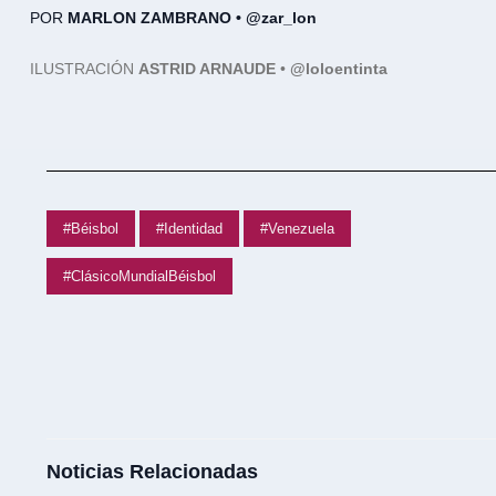
POR
MARLON ZAMBRANO •
@zar_lon
ILUSTRACIÓN
ASTRID ARNAUDE
•
@loloentinta
#Béisbol
#Identidad
#Venezuela
#ClásicoMundialBéisbol
Noticias Relacionadas