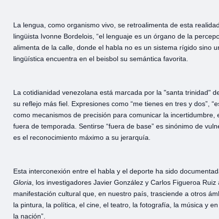
La lengua, como organismo vivo, se retroalimenta de esta realida
lingüista Ivonne Bordelois, “el lenguaje es un órgano de la perce
alimenta de la calle, donde el habla no es un sistema rígido sino u
lingüística encuentra en el beisbol su semántica favorita.
La cotidianidad venezolana está marcada por la "santa trinidad" de 
su reflejo más fiel. Expresiones como “me tienes en tres y dos”, “
como mecanismos de precisión para comunicar la incertidumbre, el 
fuera de temporada. Sentirse “fuera de base” es sinónimo de vuln
es el reconocimiento máximo a su jerarquía.
Esta interconexión entre el habla y el deporte ha sido documenta
Gloria
, los investigadores Javier González y Carlos Figueroa Ruiz
manifestación cultural que, en nuestro país, trasciende a otros ám
la pintura, la política, el cine, el teatro, la fotografía, la música y
la nación”.