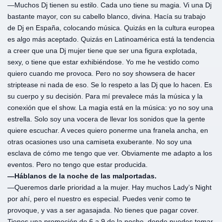
—Muchos Dj tienen su estilo. Cada uno tiene su magia. Vi una Dj
bastante mayor, con su cabello blanco, divina. Hacía su trabajo
de Dj en España, colocando música. Quizás en la cultura europea
es algo más aceptado. Quizás en Latinoamérica está la tendencia
a creer que una Dj mujer tiene que ser una figura explotada,
sexy, o tiene que estar exhibiéndose. Yo me he vestido como
quiero cuando me provoca. Pero no soy showsera de hacer
striptease ni nada de eso. Se lo respeto a las Dj que lo hacen. Es
su cuerpo y su decisión. Para mí prevalece más la música y la
conexión que el show. La magia está en la música: yo no soy una
estrella. Solo soy una vocera de llevar los sonidos que la gente
quiere escuchar. A veces quiero ponerme una franela ancha, en
otras ocasiones uso una camiseta exuberante. No soy una
esclava de cómo me tengo que ver. Obviamente me adapto a los
eventos. Pero no tengo que estar producida.
—Háblanos de la noche de las malportadas.
—Queremos darle prioridad a la mujer. Hay muchos Lady’s Night
por ahí, pero el nuestro es especial. Puedes venir como te
provoque, y vas a ser agasajada. No tienes que pagar cover.
Tienes una promoción de 6 a 9 de la noche, donde puedes tomar