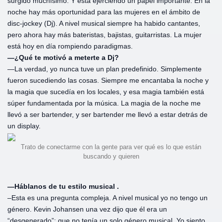
surgido muchísimo. Y está ejerciendo un papel importante. En la
noche hay más oportunidad para las mujeres en el ámbito de
disc-jockey (Dj). A nivel musical siempre ha habido cantantes,
pero ahora hay más bateristas, bajistas, guitarristas. La mujer
está hoy en día rompiendo paradigmas.
—¿Qué te motivó a meterte a Dj?
—La verdad, yo nunca tuve un plan predefinido. Simplemente
fueron sucediendo las cosas. Siempre me encantaba la noche y
la magia que sucedía en los locales, y esa magia también está
súper fundamentada por la música. La magia de la noche me
llevó a ser bartender, y ser bartender me llevó a estar detrás de
un display.
Trato de conectarme con la gente para ver qué es lo que están
buscando y quieren
—Háblanos de tu estilo musical .
–Esta es una pregunta compleja. A nivel musical yo no tengo un
género. Kevin Johansen una vez dijo que él era un
“desgenerado”: que no tenía un solo género musical. Yo siento