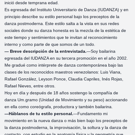
inició desde temprana edad.
Es egresada del Instituto Universitario de Danza (IUDANZA) y en
principio describe su estilo personal bajo los preceptos de la
danza postmoderna. Este estilo salta a la vista en sus redes
sociales donde su danza honesta es la mezcla de la estética de
este tiempo y sentimientos que te invitan al reconocimiento
interno y como parte de que somos de un todo.
— Breve descripción de la entrevistada.
—Soy bailarina
egresada del IUDANZA en su tercera promoción en el año 2002.
Me gradué como intérprete de danza contemporánea bajo las
clases de los reconocidos maestros venezolanos: Luis Viana,
Rafael González, Leyson Ponce, Claudia Capriles, Inés Rojas,
Rafael Nieves, entre otros.
Hoy en día y después de 18 años sostengo la compañía de
danza Um.gramo (Unidad de Movimiento y su peso) accionando
en ella como coreógrafa, productora y también bailarina.
—Háblanos de tu estilo personal.
—Fundamento mi
movimiento en la nueva danza o más bien bajo los preceptos de
la danza postmoderna, la improvisación, la soltura y la danza de
contacto, con estudio en la anatomía física y la geometría que