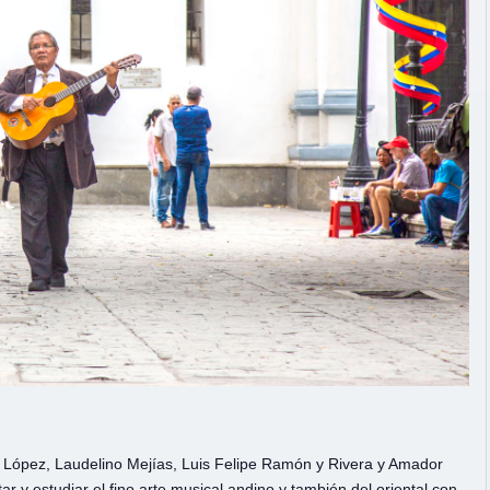
o López, Laudelino Mejías, Luis Felipe Ramón y Rivera y Amador
 y estudiar el fino arte musical andino y también del oriental con