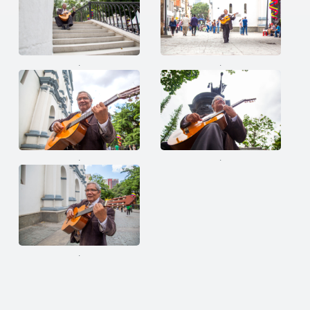
.
.
.
.
.