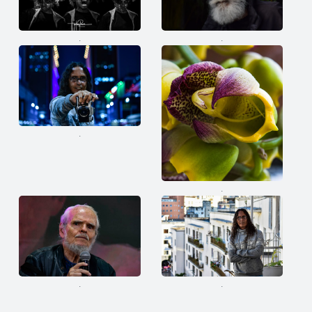
.
.
.
.
.
.