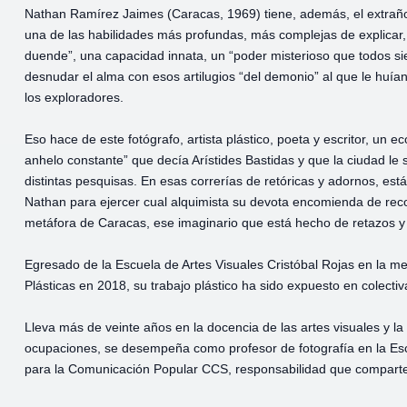
Nathan Ramírez Jaimes (Caracas, 1969) tiene, además, el extraño d
una de las habilidades más profundas, más complejas de explicar, p
duende”, una capacidad innata, un “poder misterioso que todos sien
desnudar el alma con esos artilugios “del demonio” al que le huía
los exploradores.
Eso hace de este fotógrafo, artista plástico, poeta y escritor, un
anhelo constante” que decía Arístides Bastidas y que la ciudad le
distintas pesquisas. En esas correrías de retóricas y adornos, es
Nathan para ejercer cual alquimista su devota encomienda de reco
metáfora de Caracas, ese imaginario que está hecho de retazos 
Egresado de la Escuela de Artes Visuales Cristóbal Rojas en la
Plásticas en 2018, su trabajo plástico ha sido expuesto en colectiva
Lleva más de veinte años en la docencia de las artes visuales y la 
ocupaciones, se desempeña como profesor de fotografía en la Es
para la Comunicación Popular CCS, responsabilidad que comparte