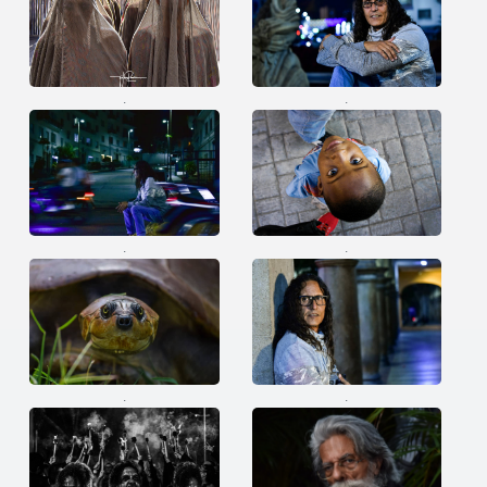
.
.
.
.
.
.