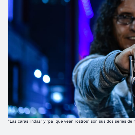
“Las caras lindas” y “pa´ que vean rostros” son sus dos series de r