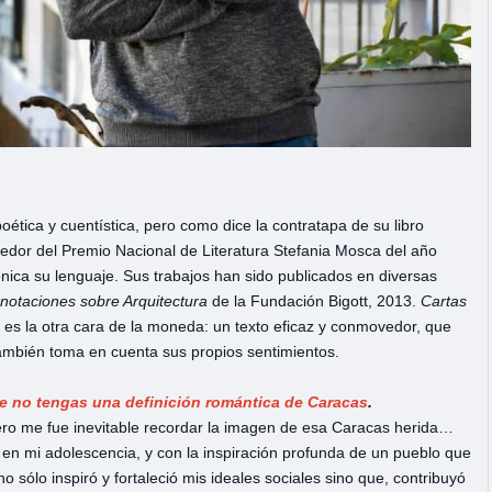
ética y cuentística, pero como dice la contratapa de su libro
edor del Premio Nacional de Literatura Stefania Mosca del año
rónica su lenguaje. Sus trabajos han sido publicados en diversas
notaciones sobre Arquitectura
de la Fundación Bigott, 2013.
Cartas
2, es la otra cara de la moneda: un texto eficaz y conmovedor, que
 también toma en cuenta sus propios sentimientos.
 que no tengas una definición romántica de Caracas
.
 pero me fue inevitable recordar la imagen de esa Caracas herida…
 en mi adolescencia, y con la inspiración profunda de un pueblo que
 sólo inspiró y fortaleció mis ideales sociales sino que, contribuyó