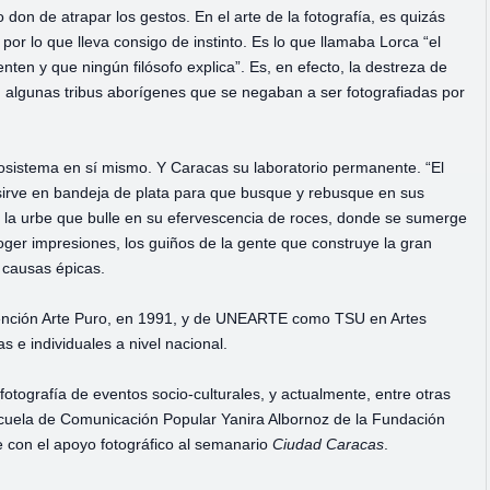
on de atrapar los gestos. En el arte de la fotografía, es quizás
or lo que lleva consigo de instinto. Es lo que llamaba Lorca “el
ten y que ningún filósofo explica”. Es, en efecto, la destreza de
n algunas tribus aborígenes que se negaban a ser fotografiadas por
 ecosistema en sí mismo. Y Caracas su laboratorio permanente. “El
 sirve en bandeja de plata para que busque y rebusque en sus
tá la urbe que bulle en su efervescencia de roces, donde se sumerge
ger impresiones, los guiños de la gente que construye la gran
y causas épicas.
 mención Arte Puro, en 1991, y de UNEARTE como TSU en Artes
s e individuales a nivel nacional.
fotografía de eventos socio-culturales, y actualmente, entre otras
cuela de Comunicación Popular Yanira Albornoz de la Fundación
 con el apoyo fotográfico al semanario
Ciudad Caracas
.