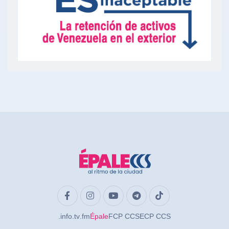
.info
.tv
.fm
Épale
FCP CCS
ECP CCS