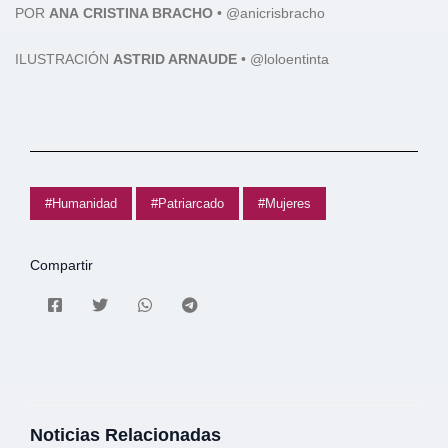
POR
ANA
CRISTINA BRACHO
•
@anicrisbracho
ILUSTRACIÓN
ASTRID ARNAUDE
• @loloentinta
#Humanidad
#Patriarcado
#Mujeres
Compartir
Noticias Relacionadas