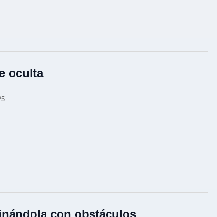
e oculta
25
nándola con obstáculos