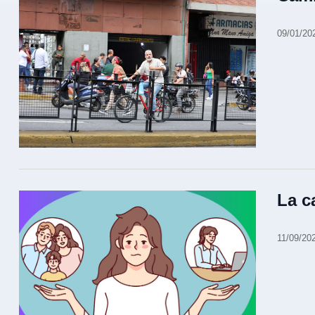
09/01/20
La c
11/09/20