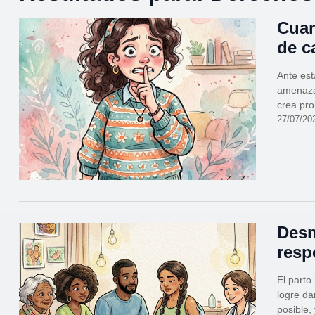
Cuan
de c
Ante est
amenazad
crea pr
27/07/20
Desm
resp
El parto
logre da
posible,