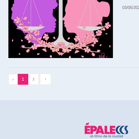
03/05/20
‹
1
2
›