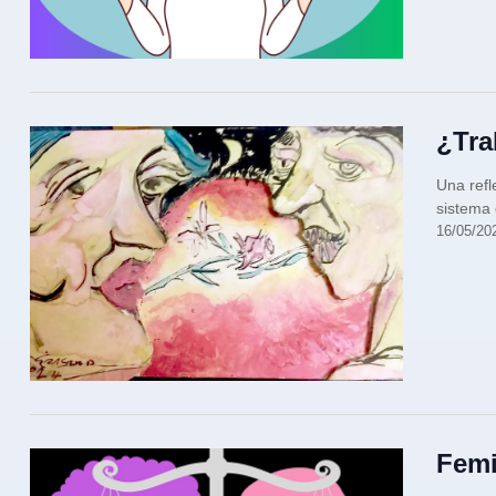
¿Tra
Una refl
sistema 
16/05/20
Femi