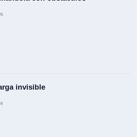
25
arga invisible
24