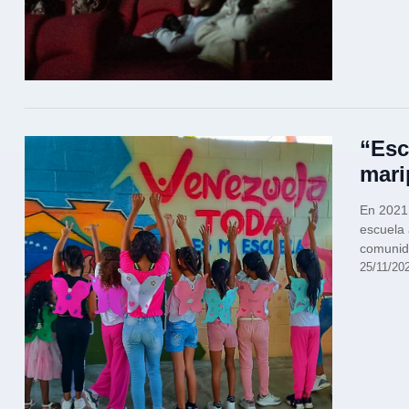
“Esc
mari
En 2021,
escuela 
comunid
25/11/20