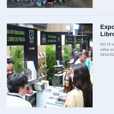
Expo
Libr
Del 14 a
editar p
29/11/20