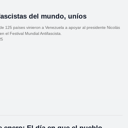
fascistas del mundo, uníos
de 125 países vinieron a Venezuela a apoyar al presidente Nicolás
n el Festival Mundial Antifascista.
25
e enero: El día en que el pueblo