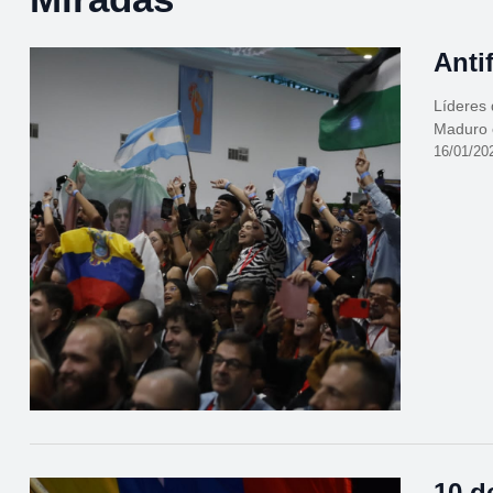
Anti
Líderes 
Maduro e
16/01/20
10 d