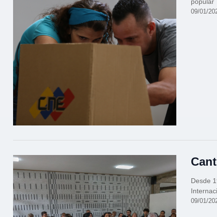
popular
09/01/20
Cant
Desde 1
Internac
09/01/20