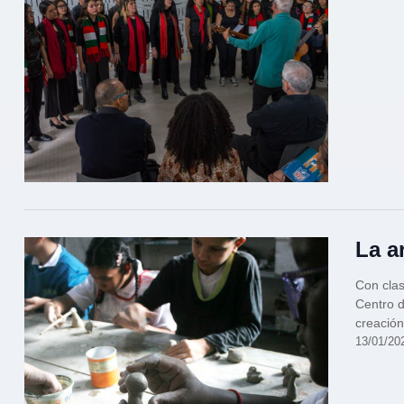
La a
Con clas
Centro d
creación
13/01/20