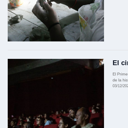
El c
El Prime
de la hi
03/12/20