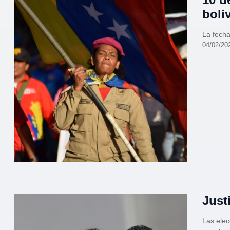
boli
La fecha
04/02/20
Just
Las elec