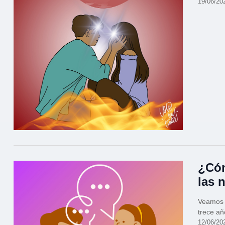
19/06/20
¿Cóm
las 
Veamos q
trece añ
12/06/20