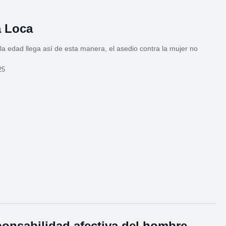
a Loca
a edad llega así de esta manera, el asedio contra la mujer no
25
onsabilidad afectiva del hombre