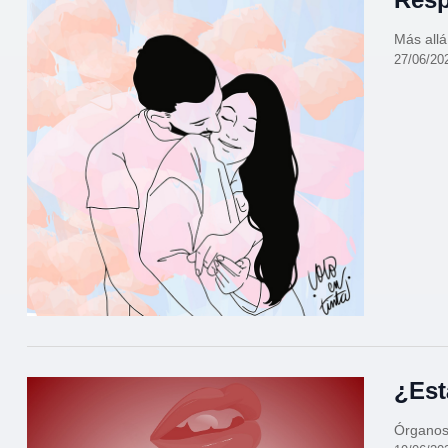
Más allá
27/06/20
¿Est
Órganos