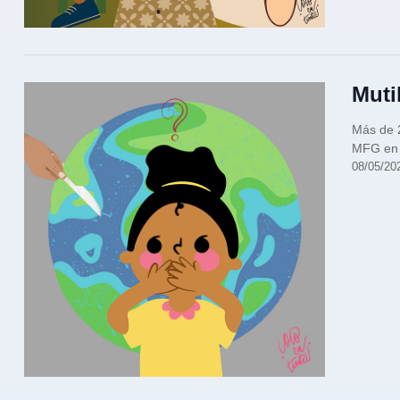
Muti
Más de 2
MFG en l
08/05/20