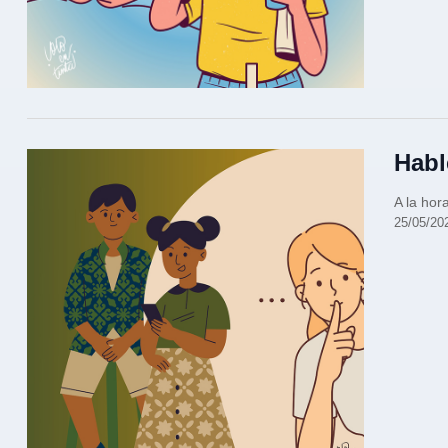
Habl
A la hor
25/05/20