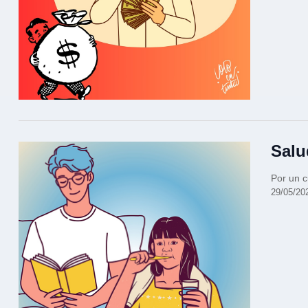
Salu
Por un c
29/05/20