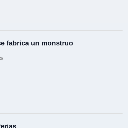
se fabrica un monstruo
26
ferias