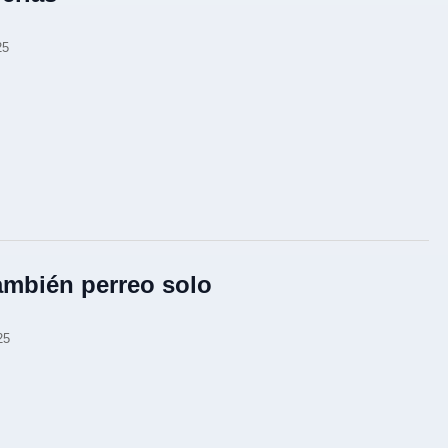
25
ambién perreo solo
25