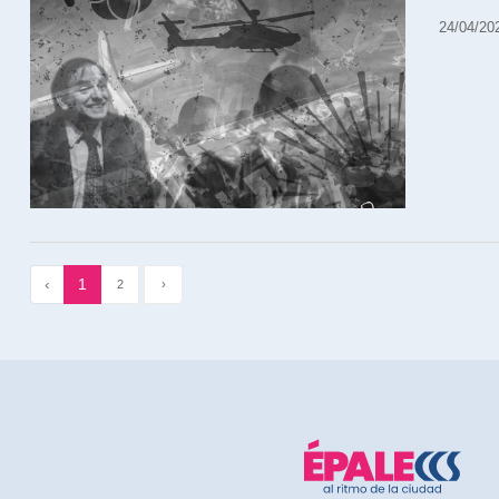
24/04/20
‹
1
2
›