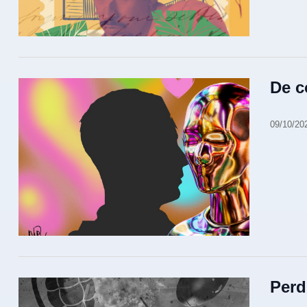
De c
09/10/20
Perd