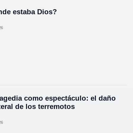
de estaba Dios?
26
ragedia como espectáculo: el daño
teral de los terremotos
26