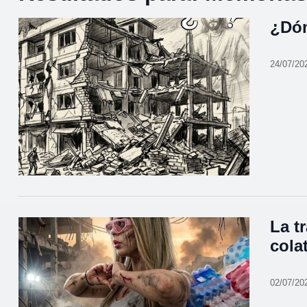
¿Dón
24/07/20
La t
cola
02/07/20