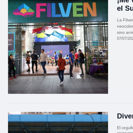
el S
La Filve
neocolon
sino arm
07/07/20
Dive
El orgul