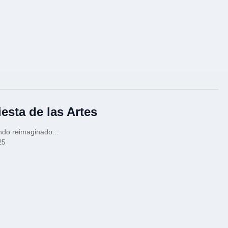
iesta de las Artes
do reimaginado...
25