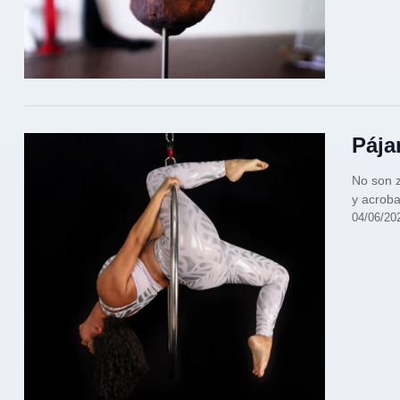
Pája
No son 
y acroba
04/06/20