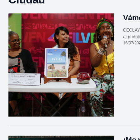
Vámo
CECLAYA 
al pueb
16/07/20
¡Me 