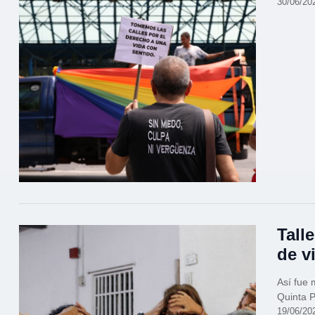
30/06/20
Tall
de v
Así fue 
Quinta 
19/06/20