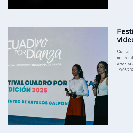
Fest
vide
Con el f
sexta ed
artes au
19/05/20