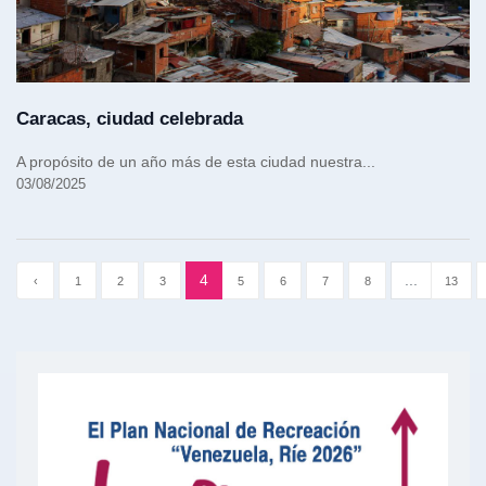
Caracas, ciudad celebrada
A propósito de un año más de esta ciudad nuestra...
03/08/2025
4
...
‹
1
2
3
5
6
7
8
13