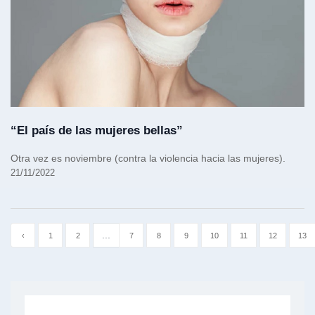
“El país de las mujeres bellas”
Otra vez es noviembre (contra la violencia hacia las mujeres).
21/11/2022
...
‹
1
2
7
8
9
10
11
12
13