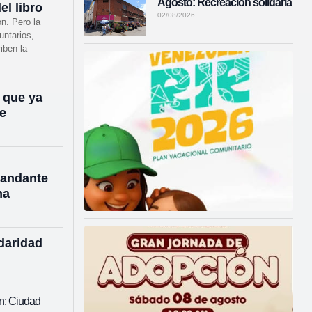
Agosto: Recreación solidaria
el libro
02/08/2026
n. Pero la
untarios,
riben la
d que ya
de
mandante
na
daridad
n: Ciudad