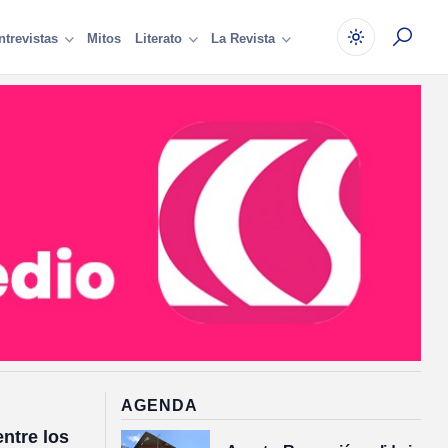
Mitos
ntrevistas
Literato
La Revista
la ciudad que ya no
El 
AGENDA
sijo de historias
Chá
ntre los