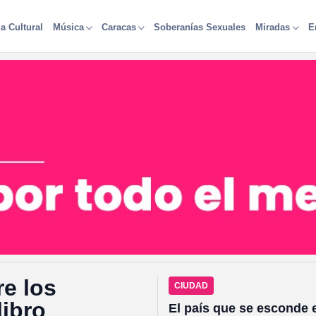
a Cultural
Soberanías Sexuales
Música
Caracas
Miradas
E
CCS es
Caracas: entre 
CIUDAD
existe y un ama
El país que se esconde e