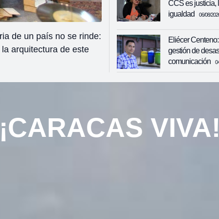
CCS es justicia, 
igualdad
06/08/202
01/08/2026
"
A 459 años de la capital, la m
Eliécer Centeno:
letras de dos caraqueñas: Ca
gestión de desas
comunicación
0
¡CARACAS VIVA