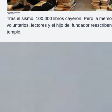
06/08/2026
nde:
"Somos como el ave Fénix pero con muchos colores
e